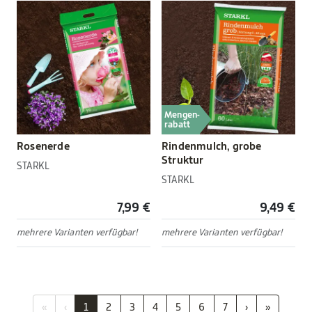
Mengen-
rabatt
Rosenerde
Rindenmulch, grobe
Struktur
STARKL
STARKL
7,99 €
9,49 €
mehrere Varianten verfügbar!
mehrere Varianten verfügbar!
«
‹
1
2
3
4
5
6
7
›
»