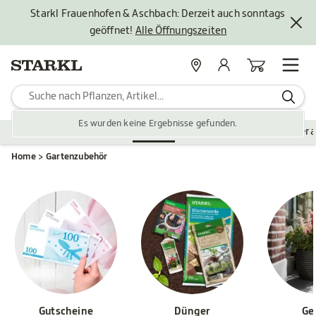
Starkl Frauenhofen & Aschbach: Derzeit auch sonntags
geöffnet!
Alle Öffnungszeiten
Standorte
Mein Konto
Warenkorb
Es wurden keine Ergebnisse gefunden.
Pflanzen
Saisonales
Zubehör
Gartengestaltung
Ver
Home
Gartenzubehör
Gutscheine
Dünger
Ge