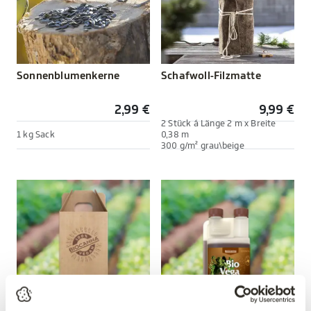
Sonnenblumenkerne
Schafwoll-Filzmatte
2,99 €
9,99 €
2 Stück á Länge 2 m x Breite
1 kg Sack
0,38 m
300 g/m² grau\beige