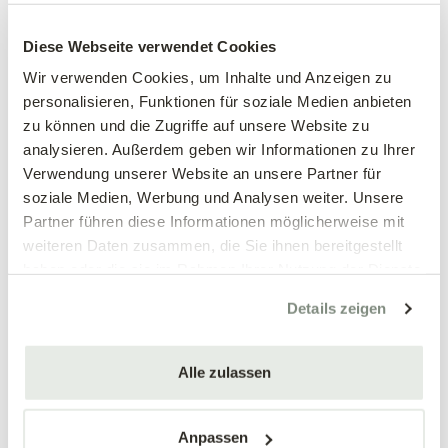
Easybox
Bio Vega
Diese Webseite verwendet Cookies
BIOCANNA
BIOCANNA
Wir verwenden Cookies, um Inhalte und Anzeigen zu
25,98 €
12,99 €
personalisieren, Funktionen für soziale Medien anbieten
250 ml Bio Vega & 250 ml Bio
zu können und die Zugriffe auf unsere Website zu
mehrere Varianten verfügbar!
Flores
analysieren. Außerdem geben wir Informationen zu Ihrer
Verwendung unserer Website an unsere Partner für
soziale Medien, Werbung und Analysen weiter. Unsere
Partner führen diese Informationen möglicherweise mit
weiteren Daten zusammen, die Sie ihnen bereitgestellt
haben oder die sie im Rahmen Ihrer Nutzung der Dienste
gesammelt haben.
Details zeigen
Alle zulassen
Bio Flores
Regenerative
Mikroorganismen,
BIOCANNA
Anpassen
schwarz