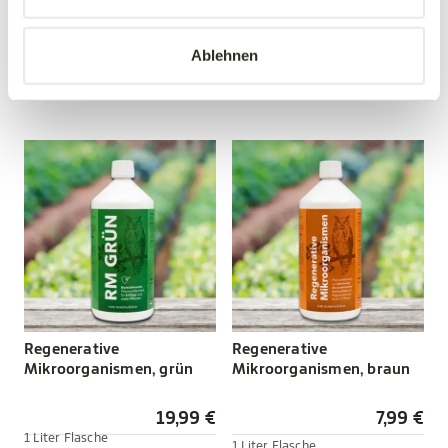
12,99 €
19,99 €
Ablehnen
1 Liter Flasche
mehrere Varianten verfügbar!
Stärkung vor Schädlingen
Regenerative
Regenerative
Mikroorganismen, grün
Mikroorganismen, braun
19,99 €
7,99 €
1 Liter Flasche
1 Liter Flasche