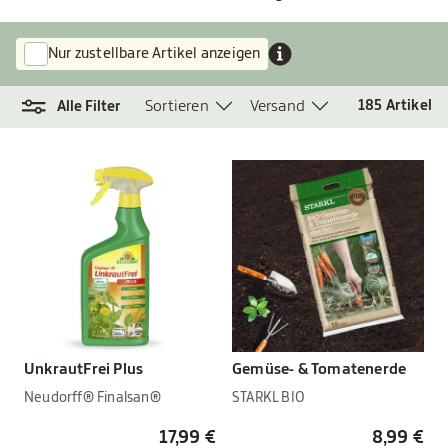
Nur zustellbare Artikel anzeigen
Sortieren
Versand
185
Artikel
Alle Filter
UnkrautFrei Plus
Gemüse- & Tomatenerde
Neudorff® Finalsan®
STARKL BIO
17,99 €
8,99 €