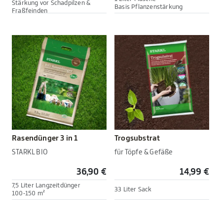
Stärkung vor Schadpilzen &
Basis Pflanzenstärkung
Fraßfeinden
Rasendünger 3 in 1
Trogsubstrat
STARKL BIO
für Töpfe & Gefäße
36,90 €
14,99 €
7,5 Liter Langzeitdünger
33 Liter Sack
100-150 m²