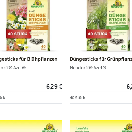
esticks für Blühpflanzen
Düngesticks für Grünpflan
orff® Azet®
Neudorff® Azet®
6,29 €
6,
ück
40 Stück