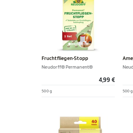
Fruchtfliegen-Stopp
Amei
Neudorff® Permanent®
Neud
4,99 €
500 g
500 g