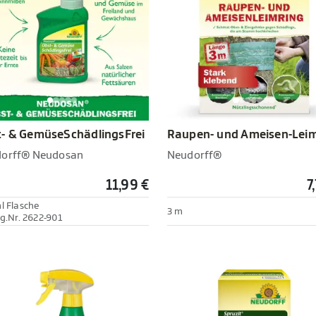
- & GemüseSchädlingsFrei
Raupen- und Ameisen-Leim
orff® Neudosan
Neudorff®
11,99 €
7
l Flasche
3 m
eg.Nr. 2622-901