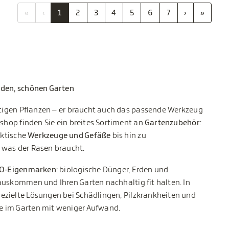
«
‹
1
2
3
4
5
6
7
›
»
nden, schönen Garten
chtigen Pflanzen – er braucht auch das passende Werkzeug
eshop finden Sie ein breites Sortiment an
Gartenzubehör
:
aktische
Werkzeuge und Gefäße
bis hin zu
 was der Rasen braucht.
IO-Eigenmarken
: biologische Dünger, Erden und
auskommen und Ihren Garten nachhaltig fit halten. In
ezielte Lösungen bei Schädlingen, Pilzkrankheiten und
e im Garten mit weniger Aufwand.