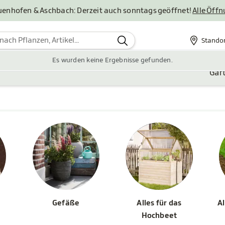
uenhofen & Aschbach: Derzeit auch sonntags geöffnet!
Alle Öff
Stando
Standor
Es wurden keine Ergebnisse gefunden.
Gar
Gefäße
Alles für das
Al
Hochbeet