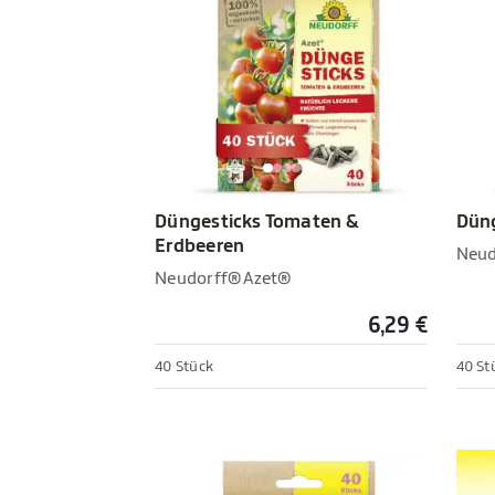
Düngesticks Tomaten &
Düng
Erdbeeren
Neud
Neudorff® Azet®
6,29 €
40 Stück
40 St