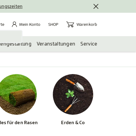
nungszeiten
rte
Mein Konto
Warenkorb
te
Mein Konto
Warenkorb
SHOP
tengestaltung
Veranstaltungen
Service
les für den Rasen
Erden & Co