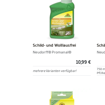
Schild- und Wolllausfrei
Schä
Neudorff® Promanal®
Neud
10,99 €
750 m
mehrere Varianten verfügbar!
Pfl.R