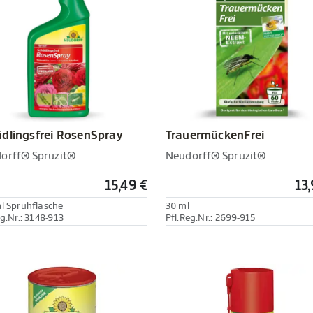
dlingsfrei RosenSpray
TrauermückenFrei
orff® Spruzit®
Neudorff® Spruzit®
15,49 €
13
l Sprühflasche
30 ml
eg.Nr.: 3148-913
Pfl.Reg.Nr.: 2699-915