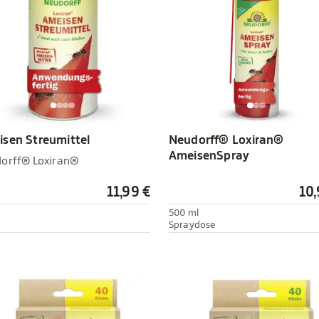
sen Streumittel
Neudorff® Loxiran®
AmeisenSpray
orff® Loxiran®
11,99 €
10,
500 ml
Spraydose