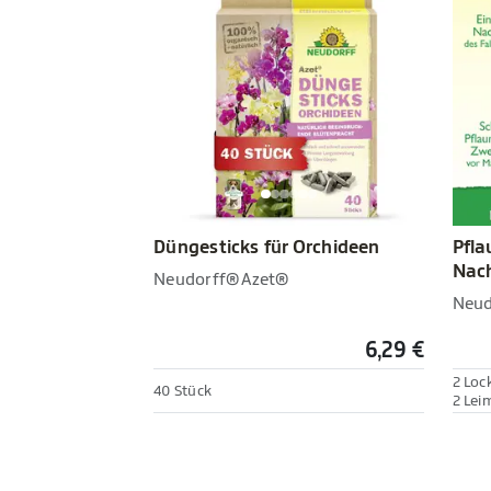
Düngesticks für Orchideen
Pfl
Nach
Neudorff® Azet®
Neu
6,29 €
2 Loc
40 Stück
2 Lei