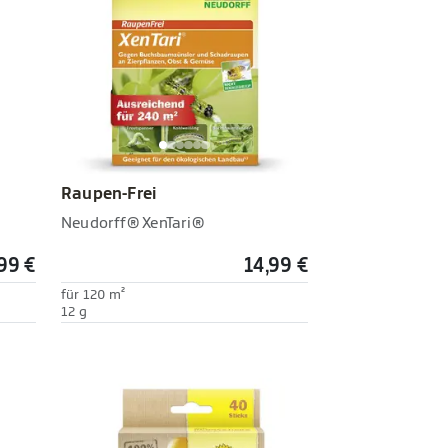
Raupen-Frei
Neudorff® XenTari®
,99 €
14,99 €
für 120 m²
12 g