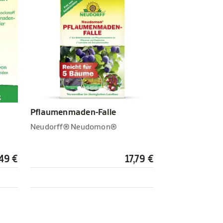
Pflaumenmaden-Falle
Neudorff® Neudomon®
49 €
17,79 €