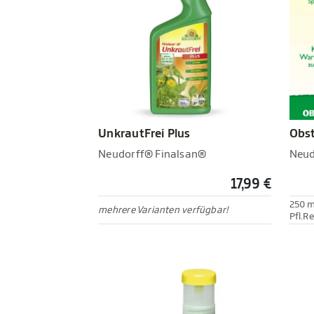
UnkrautFrei Plus
Obst
Neudorff® Finalsan®
Neud
17,99 €
250 m
mehrere Varianten verfügbar!
Pfl.R