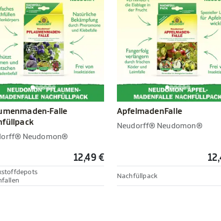
aumenmaden-Falle
ApfelmadenFalle
füllpack
Neudorff® Neudomon®
dorff® Neudomon®
12,49 €
12,
kstoffdepots
Nachfüllpack
mfallen