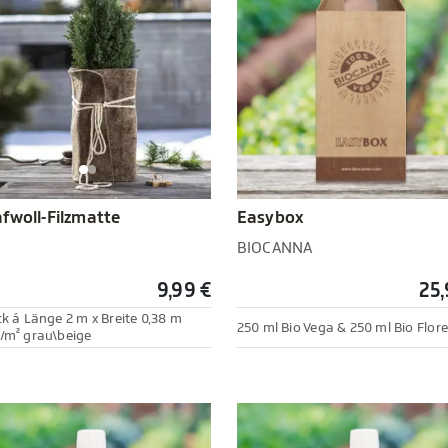
Easybox
fwoll-Filzmatte
BIOCANNA
9,99 €
25,
ck á Länge 2 m x Breite 0,38 m
250 ml Bio Vega & 250 ml Bio Flore
/m² grau\beige