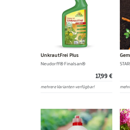
UnkrautFrei Plus
Gem
Neudorff® Finalsan®
STAR
17,99 €
mehrere Varianten verfügbar!
mehre