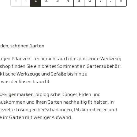
«
‹
1
2
3
4
5
6
7
›
»
nden, schönen Garten
chtigen Pflanzen – er braucht auch das passende Werkzeug
eshop finden Sie ein breites Sortiment an
Gartenzubehör
:
aktische
Werkzeuge und Gefäße
bis hin zu
 was der Rasen braucht.
IO-Eigenmarken
: biologische Dünger, Erden und
auskommen und Ihren Garten nachhaltig fit halten. In
ezielte Lösungen bei Schädlingen, Pilzkrankheiten und
e im Garten mit weniger Aufwand.