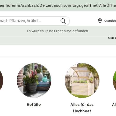
uenhofen & Aschbach: Derzeit auch sonntags geöffnet!
Alle Öff
Stando
Standor
Es wurden keine Ergebnisse gefunden.
Gar
Gefäße
Alles für das
Al
Hochbeet