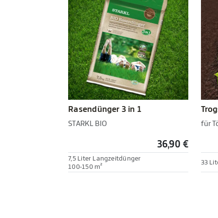
Rasendünger 3 in 1
Trog
STARKL BIO
für 
36,90 €
7,5 Liter Langzeitdünger
33 Li
100-150 m²