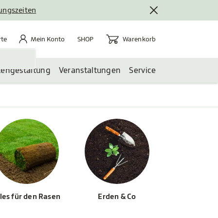
nungszeiten
rte
Mein Konto
Warenkorb
te
Mein Konto
Warenkorb
SHOP
tengestaltung
Veranstaltungen
Service
les für den Rasen
Erden & Co