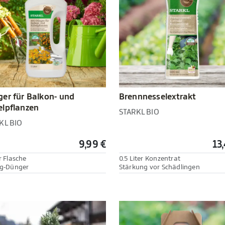
er für Balkon- und
Brennnesselextrakt
lpflanzen
STARKL BIO
KL BIO
9,99 €
13
r Flasche
0.5 Liter Konzentrat
ig-Dünger
Stärkung vor Schädlingen