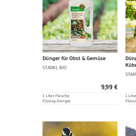
Dünger für Obst & Gemüse
Düng
Kübe
STARKL BIO
STAR
9,99 €
1 Liter Flasche
1 Lite
Flüssig-Dünger
Flüss