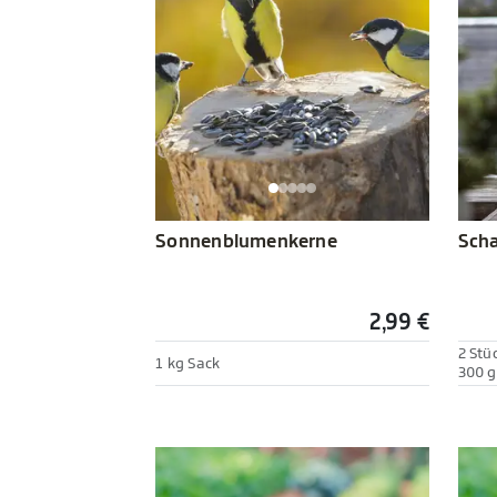
Sonnenblumenkerne
Scha
2,99 €
2 Stü
1 kg Sack
300 g