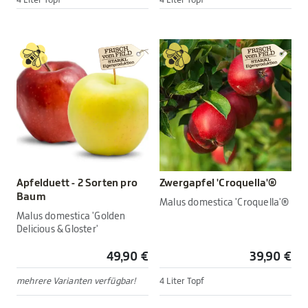
4 Liter Topf
4 Liter Topf
Apfelduett - 2 Sorten pro
Zwergapfel 'Croquella'®
Baum
Malus domestica 'Croquella'®
Malus domestica 'Golden
Delicious & Gloster'
49,90 €
39,90 €
mehrere Varianten verfügbar!
4 Liter Topf