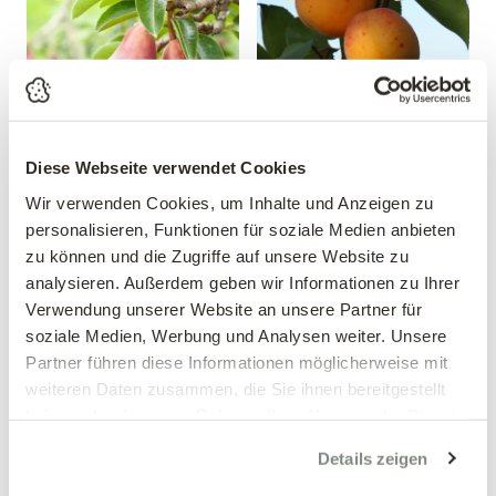
Diese Webseite verwendet Cookies
Säulenbirne
Marille 'Orange Summer'
Wir verwenden Cookies, um Inhalte und Anzeigen zu
'Starkrimson'®
Prunus armeniaca 'Orange
personalisieren, Funktionen für soziale Medien anbieten
Summer'
Pyrus communis
zu können und die Zugriffe auf unsere Website zu
'Starkrimson'®
analysieren. Außerdem geben wir Informationen zu Ihrer
49,90 €
39,90 €
Verwendung unserer Website an unsere Partner für
Säulenbusch
soziale Medien, Werbung und Analysen weiter. Unsere
mehrere Varianten verfügbar!
10 Liter Topf
Partner führen diese Informationen möglicherweise mit
weiteren Daten zusammen, die Sie ihnen bereitgestellt
haben oder die sie im Rahmen Ihrer Nutzung der Dienste
gesammelt haben.
Details zeigen