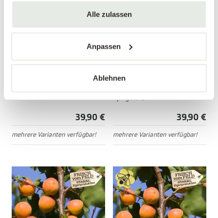
Alle zulassen
Anpassen
Marille 'Goldrich'
Zwergmarille 'Garden
Aprigold'®
Ablehnen
Prunus armeniaca 'Goldrich'
Prunus armeniaca 'Garden
Aprigold'®
39,90 €
39,90 €
mehrere Varianten verfügbar!
mehrere Varianten verfügbar!