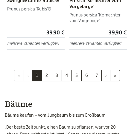
Zwergnektarine 'Rubis'®
Pfirsich 'Kernechter vom
Vorgebirge'
Prunus persica 'Rubis'®
Prunus persica 'Kernechter
vom Vorgebirge'
39,90 €
39,90 €
mehrere Varianten verfügbar!
mehrere Varianten verfügbar!
«
‹
1
2
3
4
5
6
7
›
»
Bäume
Bäume kaufen – vom Jungbaum bis zum Großbaum
„Der beste Zeitpunkt, einen Baum zu pflanzen, war vor 20