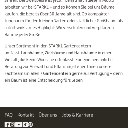
Jahren. Der zweitbeste ist jetzt." Genau nach diesem Motto
arbeiten wir bei STARKL – und so können Sie bei uns Bäume
kaufen, die bereits
über 30 Jahre alt
sind. Ob kompakter
Jungbaum für den kleinen Garten oder stattlicher Großbaum als
sofort wirksames Highlight: Wir verschulen und verpflanzen
Bäume jeder Größe.
Unser Sortiment in den STARKL Gartencentern
umfasst
Laubbäume, Zierbäume und Hausbäume
in einer
Vielfalt, die keine Wünsche offenlässt. Für eine persönliche
Beratung zur Auswahl und Pflanzung stehen Ihnen unsere
Fachteams in allen 7
Gartencentern
gerne zur Verfügung – denn
ein Baum ist eine Entscheidung fürs Leben.
FAQ
Kontakt
Über uns
Jobs & Karriere