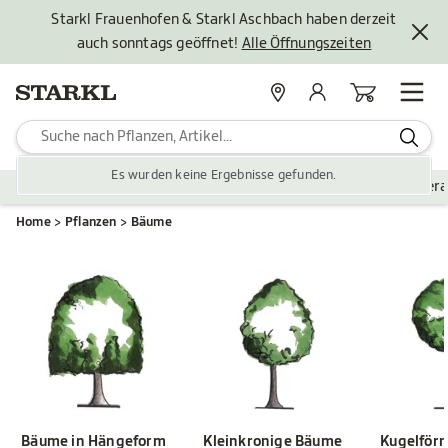
Starkl Frauenhofen & Starkl Aschbach haben derzeit
auch sonntags geöffnet!
Alle Öffnungszeiten
Standorte
Mein Konto
Warenkorb
Es wurden keine Ergebnisse gefunden.
Pflanzen
Saisonales
Zubehör
Gartengestaltung
Ver
Home
Pflanzen
Bäume
Bäume in Hängeform
Kleinkronige Bäume
Kugelför