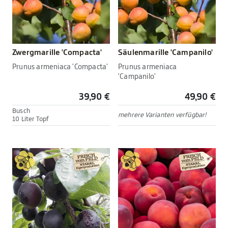
Zwergmarille 'Compacta'
Säulenmarille 'Campanilo'
Prunus armeniaca 'Compacta'
Prunus armeniaca
'Campanilo'
39,90 €
49,90 €
Busch
mehrere Varianten verfügbar!
10 Liter Topf