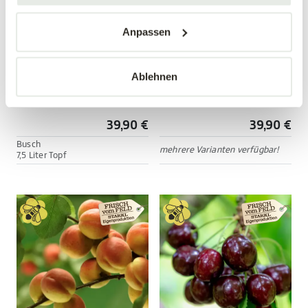
Anpassen
Ablehnen
Tellerpfirsich 'Saturn'
Apfel 'Cox Orange'
Prunus persica 'Saturn'
Malus domestica ' Cox Orange'
39,90 €
39,90 €
Busch
mehrere Varianten verfügbar!
7,5 Liter Topf