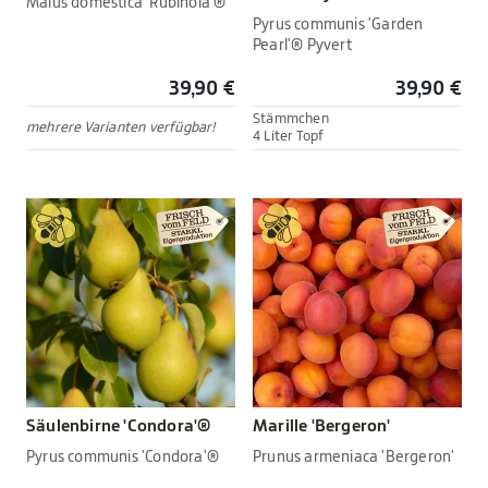
Malus domestica 'Rubinola'®
Pyrus communis 'Garden
Pearl'® Pyvert
39,90 €
39,90 €
Stämmchen
mehrere Varianten verfügbar!
4 Liter Topf
Säulenbirne 'Condora'®
Marille 'Bergeron'
Pyrus communis 'Condora'®
Prunus armeniaca 'Bergeron'