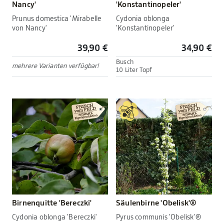
Nancy'
'Konstantinopeler'
Prunus domestica 'Mirabelle
Cydonia oblonga
von Nancy'
'Konstantinopeler'
39,90 €
34,90 €
Busch
mehrere Varianten verfügbar!
10 Liter Topf
Birnenquitte 'Bereczki'
Säulenbirne 'Obelisk'®
Cydonia oblonga 'Bereczki'
Pyrus communis 'Obelisk'®