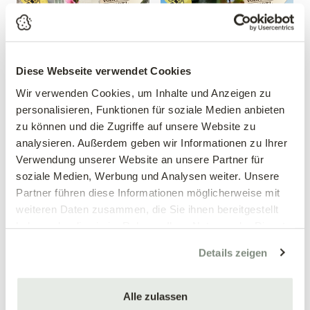
Diese Webseite verwendet Cookies
Wir verwenden Cookies, um Inhalte und Anzeigen zu
personalisieren, Funktionen für soziale Medien anbieten
zu können und die Zugriffe auf unsere Website zu
Zwergpfirsich 'Crimson'®
Apfel 'Red Topaz'®
analysieren. Außerdem geben wir Informationen zu Ihrer
Prunus persica 'Crimson'®
Malus domestica 'Red Topaz'®
Verwendung unserer Website an unsere Partner für
39,90 €
39,90 €
soziale Medien, Werbung und Analysen weiter. Unsere
Partner führen diese Informationen möglicherweise mit
mehrere Varianten verfügbar!
mehrere Varianten verfügbar!
weiteren Daten zusammen, die Sie ihnen bereitgestellt
haben oder die sie im Rahmen Ihrer Nutzung der Dienste
gesammelt haben.
Details zeigen
Alle zulassen