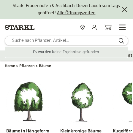
Starkl Frauenhofen & Aschbach: Derzeit auch sonntags
geöffnet!
Alle Öffnungszeiten
Standorte
Mein Konto
Warenkorb
Es wurden keine Ergebnisse gefunden.
Pflanzen
Saisonales
Zubehör
Gartengestaltung
Ver
Home
Pflanzen
Bäume
Bäume in Hängeform
Kleinkronige Bäume
Kugelför