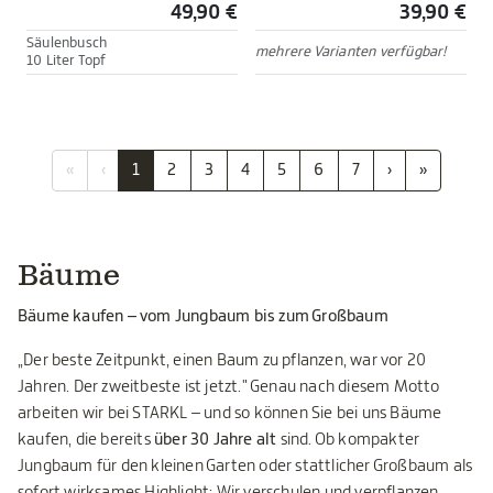
49,90 €
39,90 €
Säulenbusch
mehrere Varianten verfügbar!
10 Liter Topf
«
‹
1
2
3
4
5
6
7
›
»
Bäume
Bäume kaufen – vom Jungbaum bis zum Großbaum
„Der beste Zeitpunkt, einen Baum zu pflanzen, war vor 20
Jahren. Der zweitbeste ist jetzt." Genau nach diesem Motto
arbeiten wir bei STARKL – und so können Sie bei uns Bäume
kaufen, die bereits
über 30 Jahre alt
sind. Ob kompakter
Jungbaum für den kleinen Garten oder stattlicher Großbaum als
sofort wirksames Highlight: Wir verschulen und verpflanzen