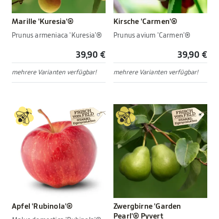
Marille 'Kuresia'®
Kirsche 'Carmen'®
Prunus armeniaca 'Kuresia'®
Prunus avium 'Carmen'®
39,90 €
39,90 €
mehrere Varianten verfügbar!
mehrere Varianten verfügbar!
Apfel 'Rubinola'®
Zwergbirne 'Garden
Pearl'® Pyvert