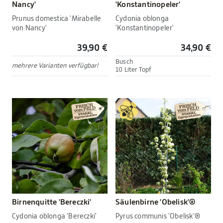
Nancy'
'Konstantinopeler'
Prunus domestica 'Mirabelle
Cydonia oblonga
von Nancy'
'Konstantinopeler'
39,90 €
34,90 €
Busch
mehrere Varianten verfügbar!
10 Liter Topf
Birnenquitte 'Bereczki'
Säulenbirne 'Obelisk'®
Cydonia oblonga 'Bereczki'
Pyrus communis 'Obelisk'®