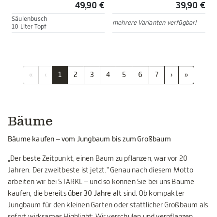
49,90 €
39,90 €
Säulenbusch
mehrere Varianten verfügbar!
10 Liter Topf
«
‹
1
2
3
4
5
6
7
›
»
Bäume
Bäume kaufen – vom Jungbaum bis zum Großbaum
„Der beste Zeitpunkt, einen Baum zu pflanzen, war vor 20
Jahren. Der zweitbeste ist jetzt." Genau nach diesem Motto
arbeiten wir bei STARKL – und so können Sie bei uns Bäume
kaufen, die bereits
über 30 Jahre alt
sind. Ob kompakter
Jungbaum für den kleinen Garten oder stattlicher Großbaum als
sofort wirksames Highlight: Wir verschulen und verpflanzen