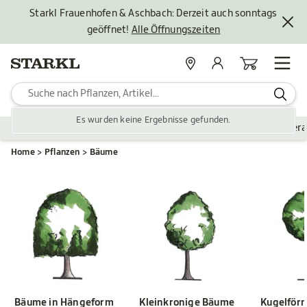
Starkl Frauenhofen & Aschbach: Derzeit auch sonntags
geöffnet!
Alle Öffnungszeiten
Standorte
Mein Konto
Warenkorb
Es wurden keine Ergebnisse gefunden.
Pflanzen
Saisonales
Zubehör
Gartengestaltung
Ver
Home
Pflanzen
Bäume
Bäume in Hängeform
Kleinkronige Bäume
Kugelför