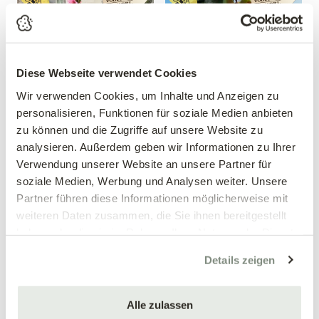
Diese Webseite verwendet Cookies
Wir verwenden Cookies, um Inhalte und Anzeigen zu
personalisieren, Funktionen für soziale Medien anbieten
zu können und die Zugriffe auf unsere Website zu
Zwergpfirsich 'Crimson'®
Apfel 'Red Topaz'®
analysieren. Außerdem geben wir Informationen zu Ihrer
Prunus persica 'Crimson'®
Malus domestica 'Red Topaz'®
Verwendung unserer Website an unsere Partner für
39,90 €
39,90 €
soziale Medien, Werbung und Analysen weiter. Unsere
Partner führen diese Informationen möglicherweise mit
mehrere Varianten verfügbar!
mehrere Varianten verfügbar!
weiteren Daten zusammen, die Sie ihnen bereitgestellt
haben oder die sie im Rahmen Ihrer Nutzung der Dienste
gesammelt haben.
Details zeigen
Alle zulassen