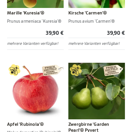
Marille 'Kuresia'®
Kirsche 'Carmen'®
Prunus armeniaca 'Kuresia'®
Prunus avium 'Carmen'®
39,90 €
39,90 €
mehrere Varianten verfügbar!
mehrere Varianten verfügbar!
Apfel 'Rubinola'®
Zwergbirne 'Garden
Pearl'® Pyvert