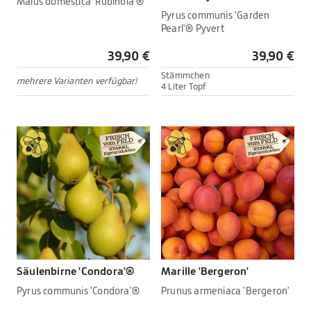
Malus domestica 'Rubinola'®
Pyrus communis 'Garden
Pearl'® Pyvert
39,90 €
39,90 €
Stämmchen
mehrere Varianten verfügbar!
4 Liter Topf
Säulenbirne 'Condora'®
Marille 'Bergeron'
Pyrus communis 'Condora'®
Prunus armeniaca 'Bergeron'