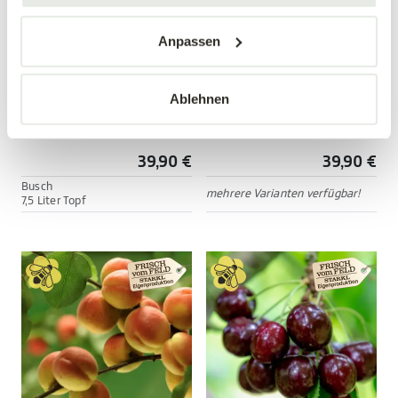
Anpassen
Ablehnen
Tellerpfirsich 'Saturn'
Apfel 'Cox Orange'
Prunus persica 'Saturn'
Malus domestica ' Cox Orange'
39,90 €
39,90 €
Busch
mehrere Varianten verfügbar!
7,5 Liter Topf