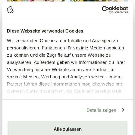
Diese Webseite verwendet Cookies
Wir verwenden Cookies, um Inhalte und Anzeigen zu
personalisieren, Funktionen für soziale Medien anbieten
zu können und die Zugriffe auf unsere Website zu
Zwergpfirsich 'Crimson'®
Apfel 'Red Topaz'®
analysieren. Außerdem geben wir Informationen zu Ihrer
Prunus persica 'Crimson'®
Malus domestica 'Red Topaz'®
Verwendung unserer Website an unsere Partner für
39,90 €
39,90 €
soziale Medien, Werbung und Analysen weiter. Unsere
Partner führen diese Informationen möglicherweise mit
mehrere Varianten verfügbar!
mehrere Varianten verfügbar!
weiteren Daten zusammen, die Sie ihnen bereitgestellt
haben oder die sie im Rahmen Ihrer Nutzung der Dienste
gesammelt haben.
Details zeigen
Alle zulassen