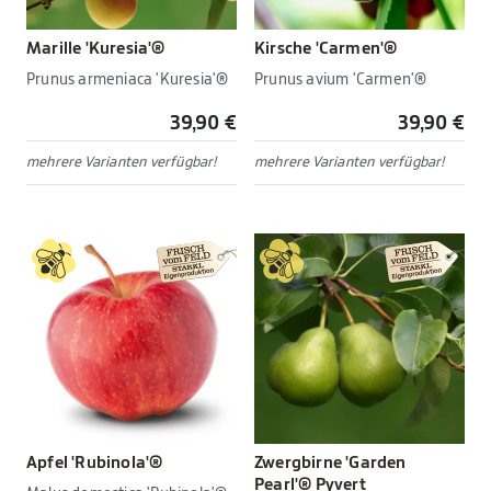
Marille 'Kuresia'®
Kirsche 'Carmen'®
Prunus armeniaca 'Kuresia'®
Prunus avium 'Carmen'®
39,90 €
39,90 €
mehrere Varianten verfügbar!
mehrere Varianten verfügbar!
Apfel 'Rubinola'®
Zwergbirne 'Garden
Pearl'® Pyvert