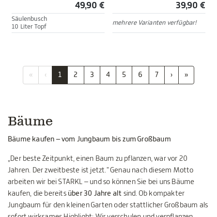
49,90 €
39,90 €
Säulenbusch
mehrere Varianten verfügbar!
10 Liter Topf
«
‹
1
2
3
4
5
6
7
›
»
Bäume
Bäume kaufen – vom Jungbaum bis zum Großbaum
„Der beste Zeitpunkt, einen Baum zu pflanzen, war vor 20
Jahren. Der zweitbeste ist jetzt." Genau nach diesem Motto
arbeiten wir bei STARKL – und so können Sie bei uns Bäume
kaufen, die bereits
über 30 Jahre alt
sind. Ob kompakter
Jungbaum für den kleinen Garten oder stattlicher Großbaum als
sofort wirksames Highlight: Wir verschulen und verpflanzen