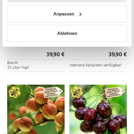
Anpassen
Ablehnen
Tellerpfirsich 'Saturn'
Apfel 'Cox Orange'
Prunus persica 'Saturn'
Malus domestica ' Cox Orange'
39,90 €
39,90 €
Busch
mehrere Varianten verfügbar!
7,5 Liter Topf