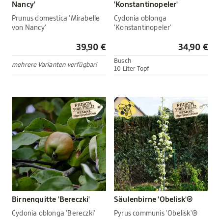
Nancy'
'Konstantinopeler'
Prunus domestica 'Mirabelle
Cydonia oblonga
von Nancy'
'Konstantinopeler'
39,90 €
34,90 €
Busch
mehrere Varianten verfügbar!
10 Liter Topf
Birnenquitte 'Bereczki'
Säulenbirne 'Obelisk'®
Cydonia oblonga 'Bereczki'
Pyrus communis 'Obelisk'®