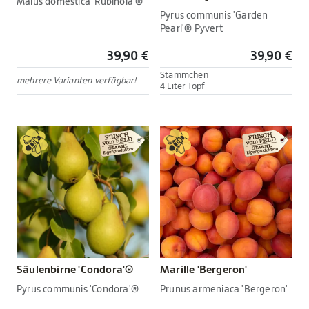
Malus domestica 'Rubinola'®
Pyrus communis 'Garden
Pearl'® Pyvert
39,90 €
39,90 €
Stämmchen
mehrere Varianten verfügbar!
4 Liter Topf
Säulenbirne 'Condora'®
Marille 'Bergeron'
Pyrus communis 'Condora'®
Prunus armeniaca 'Bergeron'