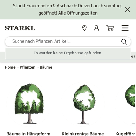
Starkl Frauenhofen & Aschbach: Derzeit auch sonntags
geöffnet!
Alle Öffnungszeiten
Standorte
Mein Konto
Warenkorb
Es wurden keine Ergebnisse gefunden.
Pflanzen
Saisonales
Zubehör
Gartengestaltung
Ver
Home
Pflanzen
Bäume
Bäume in Hängeform
Kleinkronige Bäume
Kugelför