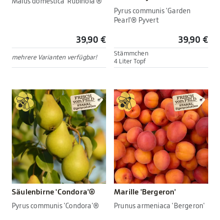
Malus domestica 'Rubinola'®
Pyrus communis 'Garden
Pearl'® Pyvert
39,90 €
39,90 €
Stämmchen
mehrere Varianten verfügbar!
4 Liter Topf
Säulenbirne 'Condora'®
Marille 'Bergeron'
Pyrus communis 'Condora'®
Prunus armeniaca 'Bergeron'