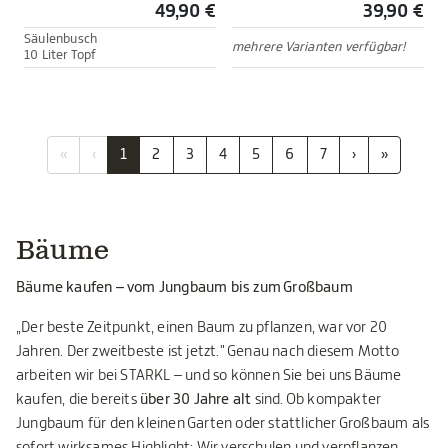
49,90 €
39,90 €
Säulenbusch
mehrere Varianten verfügbar!
10 Liter Topf
«
‹
1
2
3
4
5
6
7
›
»
Bäume
Bäume kaufen – vom Jungbaum bis zum Großbaum
„Der beste Zeitpunkt, einen Baum zu pflanzen, war vor 20
Jahren. Der zweitbeste ist jetzt." Genau nach diesem Motto
arbeiten wir bei STARKL – und so können Sie bei uns Bäume
kaufen, die bereits
über 30 Jahre alt
sind. Ob kompakter
Jungbaum für den kleinen Garten oder stattlicher Großbaum als
sofort wirksames Highlight: Wir verschulen und verpflanzen