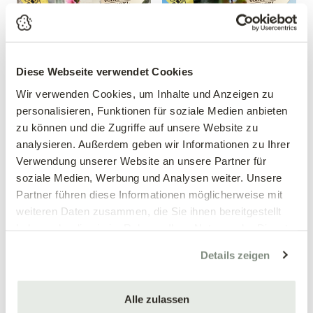
Diese Webseite verwendet Cookies
Wir verwenden Cookies, um Inhalte und Anzeigen zu
personalisieren, Funktionen für soziale Medien anbieten
zu können und die Zugriffe auf unsere Website zu
Zwergpfirsich 'Crimson'®
Apfel 'Red Topaz'®
analysieren. Außerdem geben wir Informationen zu Ihrer
Prunus persica 'Crimson'®
Malus domestica 'Red Topaz'®
Verwendung unserer Website an unsere Partner für
39,90 €
39,90 €
soziale Medien, Werbung und Analysen weiter. Unsere
Partner führen diese Informationen möglicherweise mit
mehrere Varianten verfügbar!
mehrere Varianten verfügbar!
weiteren Daten zusammen, die Sie ihnen bereitgestellt
haben oder die sie im Rahmen Ihrer Nutzung der Dienste
gesammelt haben.
Details zeigen
Alle zulassen