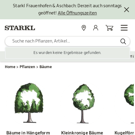
Starkl Frauenhofen & Aschbach: Derzeit auch sonntags
geöffnet!
Alle Öffnungszeiten
Standorte
Mein Konto
Warenkorb
Es wurden keine Ergebnisse gefunden.
Pflanzen
Saisonales
Zubehör
Gartengestaltung
Ver
Home
Pflanzen
Bäume
Bäume in Hängeform
Kleinkronige Bäume
Kugelför