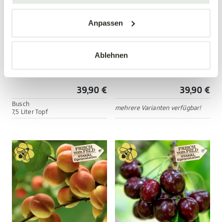
Anpassen
Ablehnen
Tellerpfirsich 'Saturn'
Apfel 'Cox Orange'
Prunus persica 'Saturn'
Malus domestica ' Cox Orange'
39,90 €
39,90 €
Busch
mehrere Varianten verfügbar!
7,5 Liter Topf