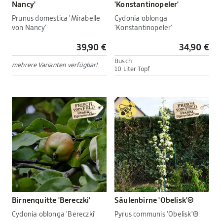
Nancy'
'Konstantinopeler'
Prunus domestica 'Mirabelle
Cydonia oblonga
von Nancy'
'Konstantinopeler'
39,90 €
34,90 €
Busch
mehrere Varianten verfügbar!
10 Liter Topf
Birnenquitte 'Bereczki'
Säulenbirne 'Obelisk'®
Cydonia oblonga 'Bereczki'
Pyrus communis 'Obelisk'®