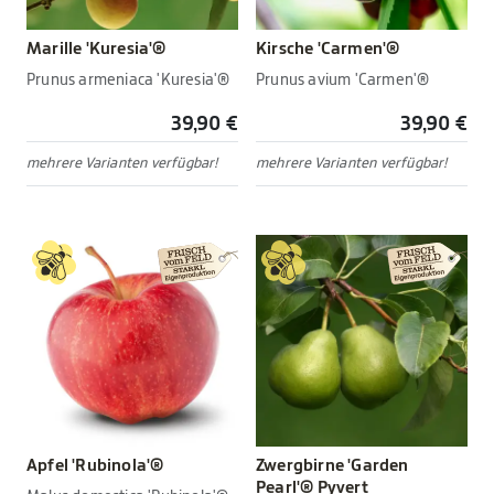
Marille 'Kuresia'®
Kirsche 'Carmen'®
Prunus armeniaca 'Kuresia'®
Prunus avium 'Carmen'®
39,90 €
39,90 €
mehrere Varianten verfügbar!
mehrere Varianten verfügbar!
Apfel 'Rubinola'®
Zwergbirne 'Garden
Pearl'® Pyvert