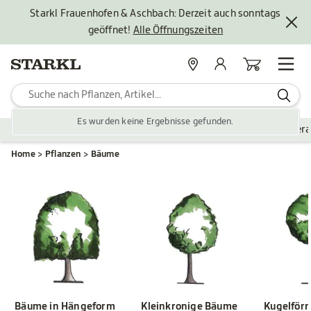
Starkl Frauenhofen & Aschbach: Derzeit auch sonntags
geöffnet!
Alle Öffnungszeiten
Standorte
Mein Konto
Warenkorb
Es wurden keine Ergebnisse gefunden.
Pflanzen
Saisonales
Zubehör
Gartengestaltung
Ver
Home
Pflanzen
Bäume
Bäume in Hängeform
Kleinkronige Bäume
Kugelför