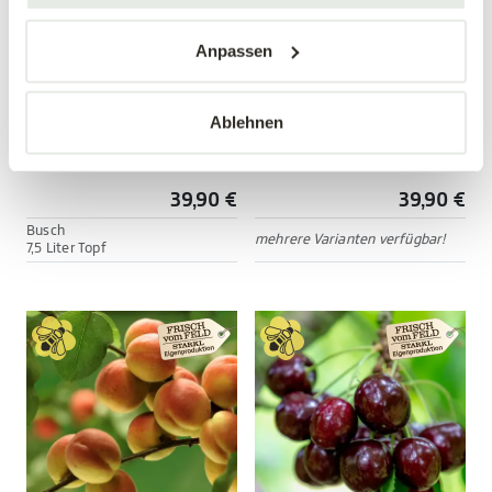
Anpassen
Ablehnen
Tellerpfirsich 'Saturn'
Apfel 'Cox Orange'
Prunus persica 'Saturn'
Malus domestica ' Cox Orange'
39,90 €
39,90 €
Busch
mehrere Varianten verfügbar!
7,5 Liter Topf