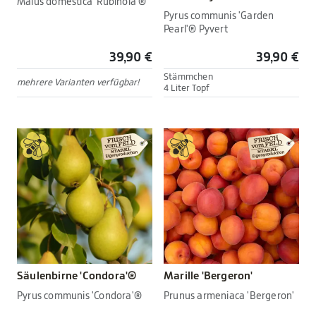
Malus domestica 'Rubinola'®
Pyrus communis 'Garden
Pearl'® Pyvert
39,90 €
39,90 €
Stämmchen
mehrere Varianten verfügbar!
4 Liter Topf
Säulenbirne 'Condora'®
Marille 'Bergeron'
Pyrus communis 'Condora'®
Prunus armeniaca 'Bergeron'