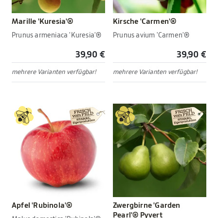
Marille 'Kuresia'®
Kirsche 'Carmen'®
Prunus armeniaca 'Kuresia'®
Prunus avium 'Carmen'®
39,90 €
39,90 €
mehrere Varianten verfügbar!
mehrere Varianten verfügbar!
Apfel 'Rubinola'®
Zwergbirne 'Garden
Pearl'® Pyvert