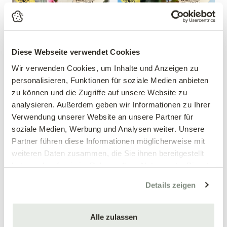
Diese Webseite verwendet Cookies
Wir verwenden Cookies, um Inhalte und Anzeigen zu
personalisieren, Funktionen für soziale Medien anbieten
zu können und die Zugriffe auf unsere Website zu
Zwergpfirsich 'Crimson'®
Apfel 'Red Topaz'®
analysieren. Außerdem geben wir Informationen zu Ihrer
Prunus persica 'Crimson'®
Malus domestica 'Red Topaz'®
Verwendung unserer Website an unsere Partner für
39,90 €
39,90 €
soziale Medien, Werbung und Analysen weiter. Unsere
Partner führen diese Informationen möglicherweise mit
mehrere Varianten verfügbar!
mehrere Varianten verfügbar!
weiteren Daten zusammen, die Sie ihnen bereitgestellt
haben oder die sie im Rahmen Ihrer Nutzung der Dienste
gesammelt haben.
Details zeigen
Alle zulassen