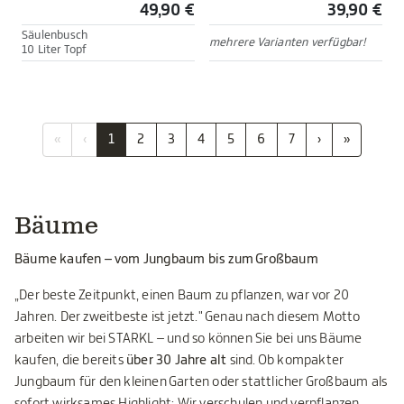
49,90 €
39,90 €
Säulenbusch
mehrere Varianten verfügbar!
10 Liter Topf
«
‹
1
2
3
4
5
6
7
›
»
Bäume
Bäume kaufen – vom Jungbaum bis zum Großbaum
„Der beste Zeitpunkt, einen Baum zu pflanzen, war vor 20
Jahren. Der zweitbeste ist jetzt." Genau nach diesem Motto
arbeiten wir bei STARKL – und so können Sie bei uns Bäume
kaufen, die bereits
über 30 Jahre alt
sind. Ob kompakter
Jungbaum für den kleinen Garten oder stattlicher Großbaum als
sofort wirksames Highlight: Wir verschulen und verpflanzen