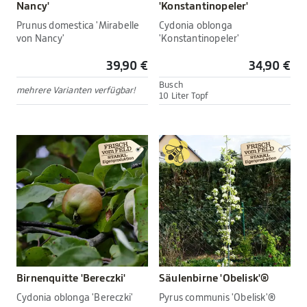
Nancy'
'Konstantinopeler'
Prunus domestica 'Mirabelle
Cydonia oblonga
von Nancy'
'Konstantinopeler'
39,90 €
34,90 €
Busch
mehrere Varianten verfügbar!
10 Liter Topf
Birnenquitte 'Bereczki'
Säulenbirne 'Obelisk'®
Cydonia oblonga 'Bereczki'
Pyrus communis 'Obelisk'®